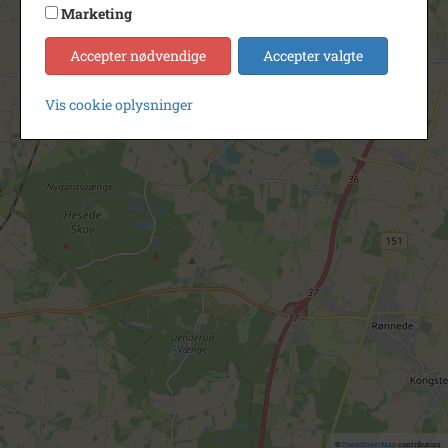
Marketing
Accepter nødvendige
Accepter valgte
Vis cookie oplysninger
©
OpenStreetMap
contributors.