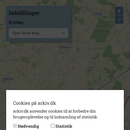
+
Indstillinger
−
Kortlag
Open Street Map
Cookies på arkiv.dk
arkiv.dk anvender cookies til at forbedre din
brugeroplevelse og til indsamling af statistik.
Nødvendig
Statistik