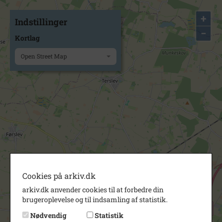
+
Indstillinger
−
Kortlag
Open Street Map
Cookies på arkiv.dk
arkiv.dk anvender cookies til at forbedre din
brugeroplevelse og til indsamling af statistik.
Nødvendig
Statistik