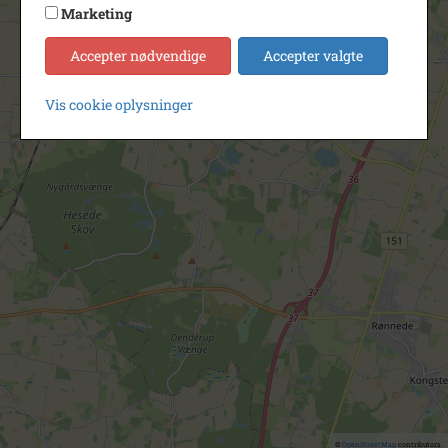
Marketing
Accepter nødvendige
Accepter valgte
Vis cookie oplysninger
©
OpenStreetMap
contributors.