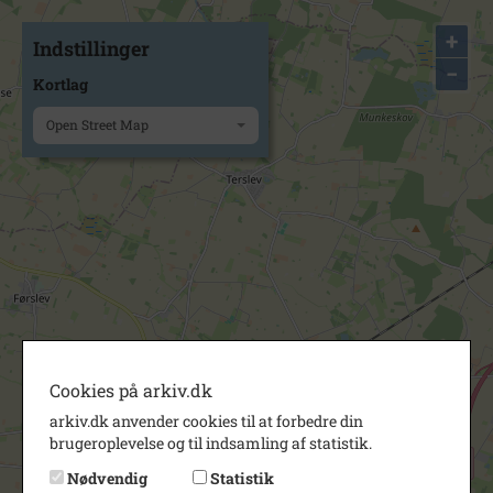
+
Indstillinger
−
Kortlag
Open Street Map
Cookies på arkiv.dk
arkiv.dk anvender cookies til at forbedre din
brugeroplevelse og til indsamling af statistik.
Nødvendig
Statistik