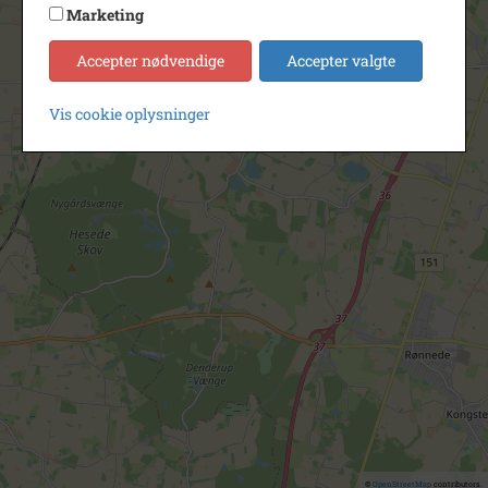
Marketing
Accepter nødvendige
Accepter valgte
Vis cookie oplysninger
©
OpenStreetMap
contributors.