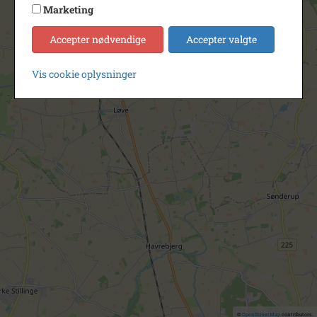
Marketing
Accepter nødvendige
Accepter valgte
Vis cookie oplysninger
©
OpenStreetMap
contributors.