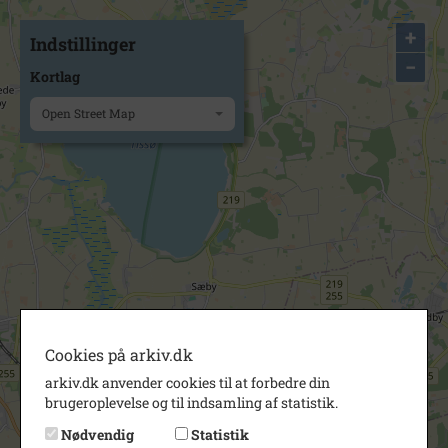
+
Indstillinger
−
Kortlag
Open Street Map
Cookies på arkiv.dk
arkiv.dk anvender cookies til at forbedre din
brugeroplevelse og til indsamling af statistik.
Nødvendig
Statistik