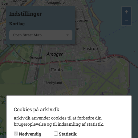
+
Indstillinger
−
Kortlag
Open Street Map
Cookies på arkiv.dk
arkiv.dk anvender cookies til at forbedre din
brugeroplevelse og til indsamling af statistik.
Nødvendig
Statistik