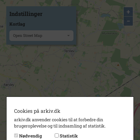
+
Indstillinger
−
Kortlag
Open Street Map
Cookies på arkiv.dk
arkiv.dk anvender cookies til at forbedre din
brugeroplevelse og til indsamling af statistik.
Nødvendig
Statistik