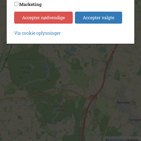
Marketing
Accepter nødvendige
Accepter valgte
Vis cookie oplysninger
©
OpenStreetMap
contributors.