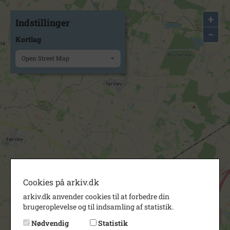
+
Indstillinger
−
Kortlag
Open Street Map
Cookies på arkiv.dk
arkiv.dk anvender cookies til at forbedre din
brugeroplevelse og til indsamling af statistik.
Nødvendig
Statistik