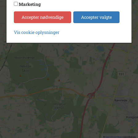
Marketing
Accepter nødvendige
Accepter valgte
Vis cookie oplysninger
©
OpenStreetMap
contributors.