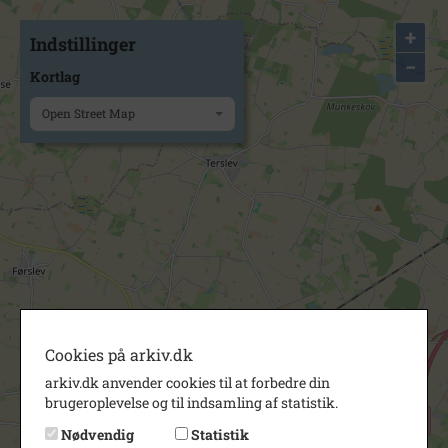
+
Indstillinger
−
Kortlag
Open Street Map
Cookies på arkiv.dk
arkiv.dk anvender cookies til at forbedre din
brugeroplevelse og til indsamling af statistik.
Nødvendig
Statistik