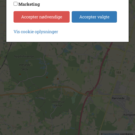
Marketing
Accepter nødvendige
Accepter valgte
Vis cookie oplysninger
©
OpenStreetMap
contributors.