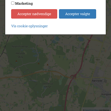
Marketing
Accepter nødvendige
Accepter valgte
Vis cookie oplysninger
©
OpenStreetMap
contributors.