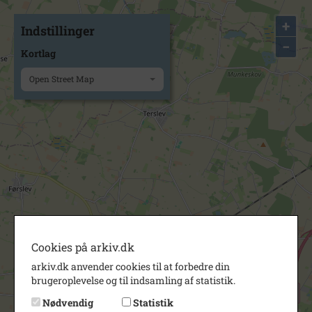
+
Indstillinger
−
Kortlag
Open Street Map
Cookies på arkiv.dk
arkiv.dk anvender cookies til at forbedre din
brugeroplevelse og til indsamling af statistik.
Nødvendig
Statistik