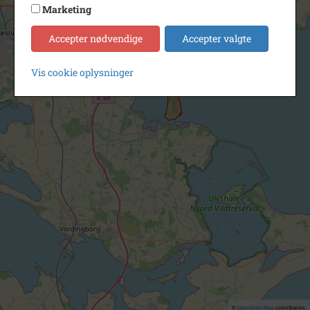
Marketing
Accepter nødvendige
Accepter valgte
Vis cookie oplysninger
©
OpenStreetMap
contributors.