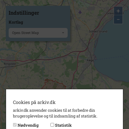
+
Indstillinger
−
Kortlag
Open Street Map
Cookies på arkiv.dk
arkiv.dk anvender cookies til at forbedre din
brugeroplevelse og til indsamling af statistik.
Nødvendig
Statistik