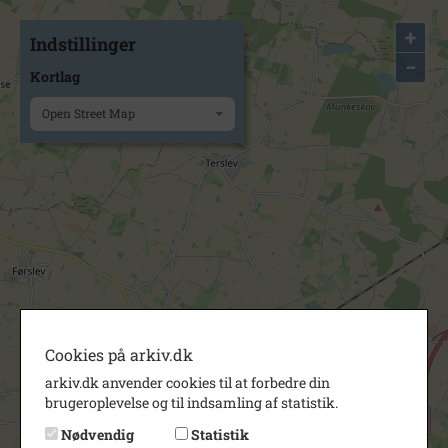
+
Indstillinger
−
Kortlag
Open Street Map
Cookies på arkiv.dk
arkiv.dk anvender cookies til at forbedre din
brugeroplevelse og til indsamling af statistik.
Nødvendig
Statistik