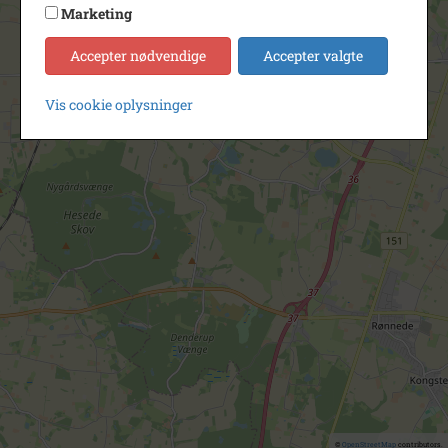
Marketing
Accepter nødvendige
Accepter valgte
Vis cookie oplysninger
©
OpenStreetMap
contributors.