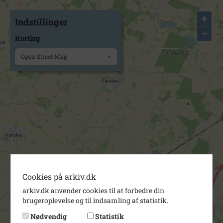
+
Indstillinger
−
Kortlag
Open Street Map
Cookies på arkiv.dk
arkiv.dk anvender cookies til at forbedre din
brugeroplevelse og til indsamling af statistik.
Nødvendig
Statistik