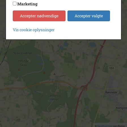
Marketing
Accepter nødvendige
Accepter valgte
Vis cookie oplysninger
©
OpenStreetMap
contributors.