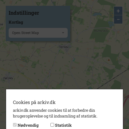
+
Indstillinger
−
Kortlag
Open Street Map
Cookies på arkiv.dk
arkiv.dk anvender cookies til at forbedre din
brugeroplevelse og til indsamling af statistik.
Nødvendig
Statistik