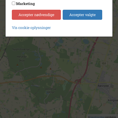
Marketing
Accepter nødvendige
Accepter valgte
Vis cookie oplysninger
©
OpenStreetMap
contributors.