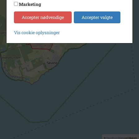
Marketing
Accepter nødvendige
Accepter valgte
Vis cookie oplysninger
©
OpenStreetMap
contributors.