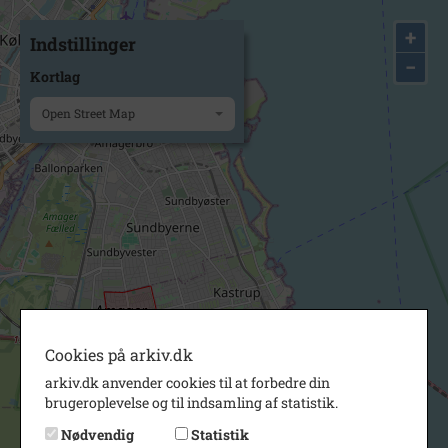
+
Indstillinger
−
Kortlag
Open Street Map
Cookies på arkiv.dk
arkiv.dk anvender cookies til at forbedre din
brugeroplevelse og til indsamling af statistik.
Nødvendig
Statistik