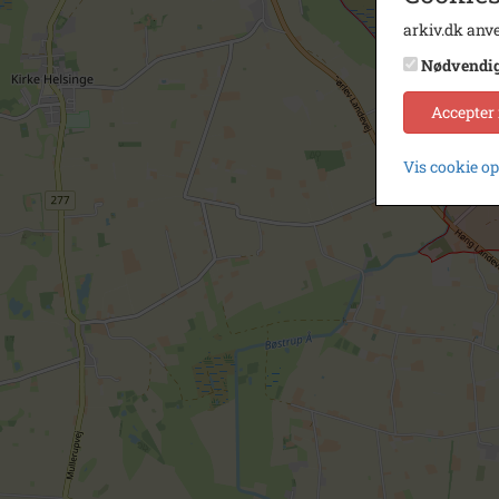
arkiv.dk anve
Nødvendi
Accepter
Vis cookie o