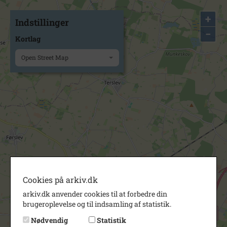
+
Indstillinger
−
Kortlag
Open Street Map
Cookies på arkiv.dk
arkiv.dk anvender cookies til at forbedre din
brugeroplevelse og til indsamling af statistik.
Nødvendig
Statistik