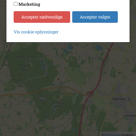
Marketing
Accepter nødvendige
Accepter valgte
Vis cookie oplysninger
©
OpenStreetMap
contributors.