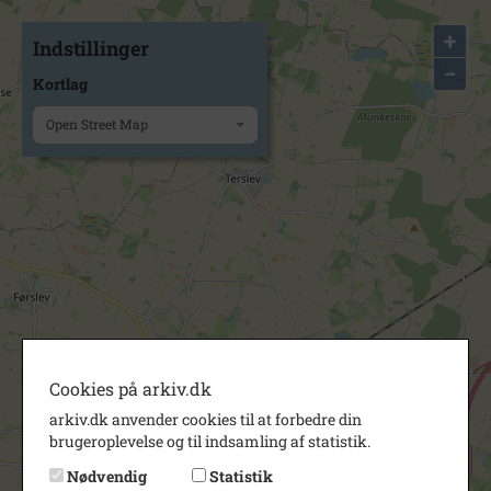
+
Indstillinger
−
Kortlag
Open Street Map
Cookies på arkiv.dk
arkiv.dk anvender cookies til at forbedre din
brugeroplevelse og til indsamling af statistik.
Nødvendig
Statistik