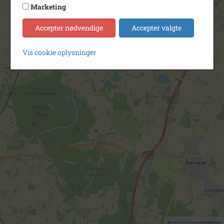
Marketing
Accepter nødvendige
Accepter valgte
Vis cookie oplysninger
©
OpenStreetMap
contributors.