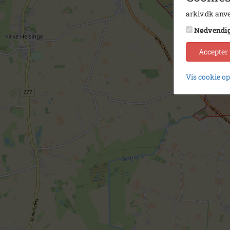
arkiv.dk anve
Nødvendi
Accepter
Vis cookie o