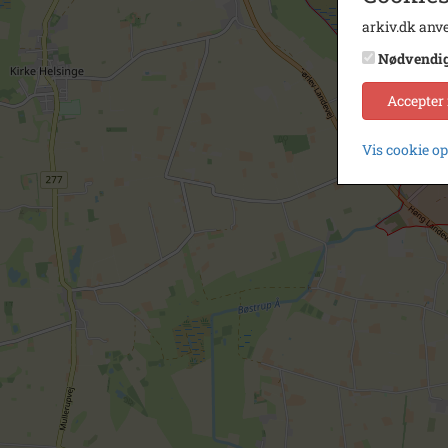
arkiv.dk anve
Nødvendi
Accepter
Vis cookie o