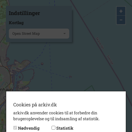
+
Indstillinger
−
Kortlag
Open Street Map
Cookies på arkiv.dk
arkiv.dk anvender cookies til at forbedre din
brugeroplevelse og til indsamling af statistik.
Nødvendig
Statistik