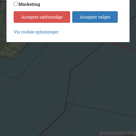
Marketing
Accepter nødvendige
Accepter valgte
Vis cookie oplysninger
©
OpenStreetMap
contributors.