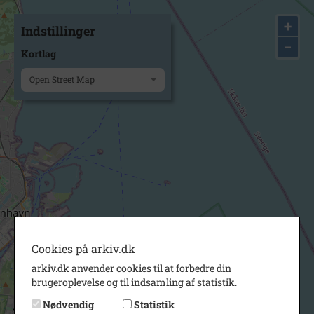
+
Indstillinger
−
Kortlag
Open Street Map
Cookies på arkiv.dk
arkiv.dk anvender cookies til at forbedre din
brugeroplevelse og til indsamling af statistik.
Nødvendig
Statistik