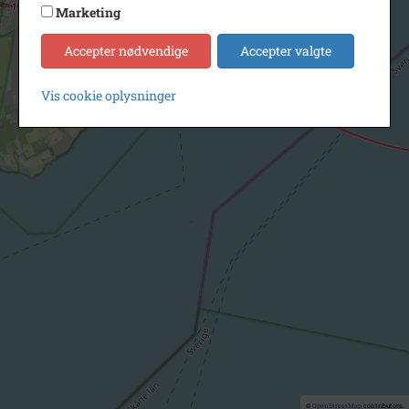
Marketing
Accepter nødvendige
Accepter valgte
Vis cookie oplysninger
©
OpenStreetMap
contributors.