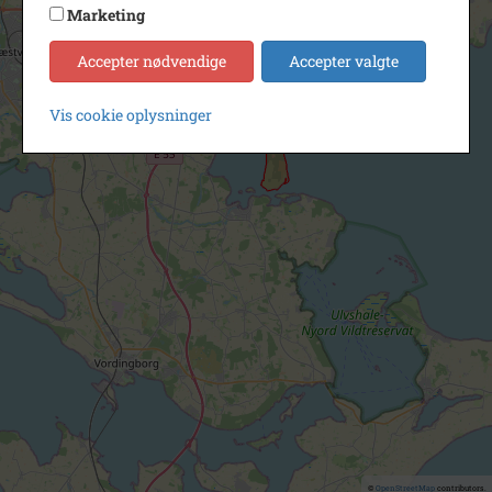
Marketing
Accepter nødvendige
Accepter valgte
Vis cookie oplysninger
©
OpenStreetMap
contributors.