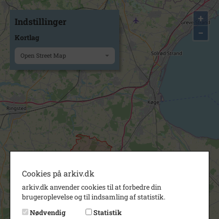
+
Indstillinger
−
Kortlag
Open Street Map
Cookies på arkiv.dk
arkiv.dk anvender cookies til at forbedre din
brugeroplevelse og til indsamling af statistik.
Nødvendig
Statistik