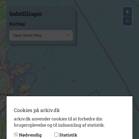
+
Indstillinger
−
Kortlag
Open Street Map
Cookies på arkiv.dk
arkiv.dk anvender cookies til at forbedre din
brugeroplevelse og til indsamling af statistik.
Nødvendig
Statistik