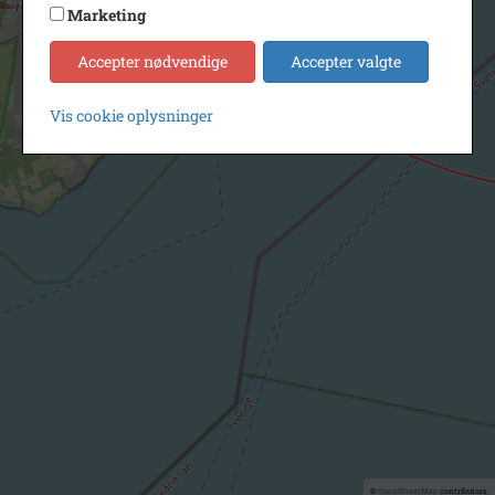
Marketing
Accepter nødvendige
Accepter valgte
Vis cookie oplysninger
©
OpenStreetMap
contributors.