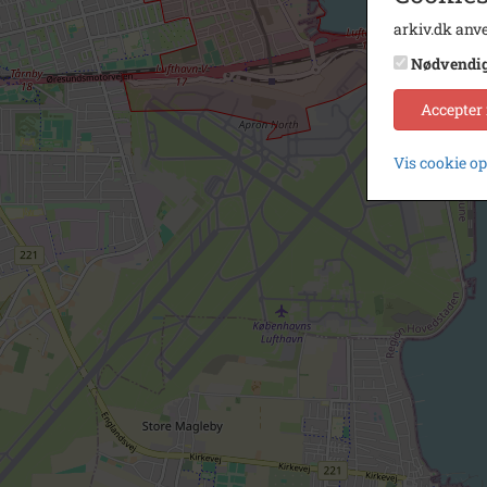
arkiv.dk anve
Nødvendi
Accepter
Vis cookie o