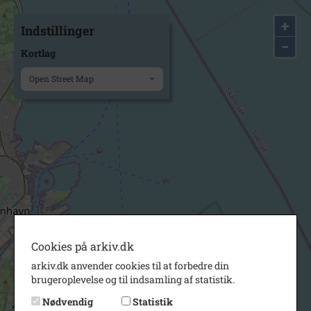
+
Indstillinger
−
Kortlag
Open Street Map
Cookies på arkiv.dk
arkiv.dk anvender cookies til at forbedre din
brugeroplevelse og til indsamling af statistik.
Nødvendig
Statistik