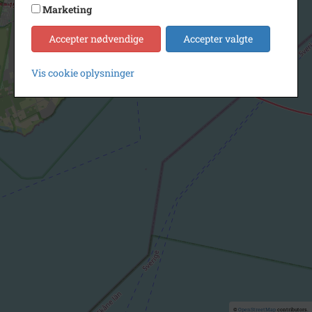
Marketing
Accepter nødvendige
Accepter valgte
Vis cookie oplysninger
©
OpenStreetMap
contributors.