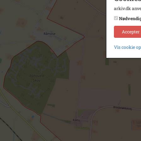
arkiv.dk anve
Nødvendi
Accepter
Vis cookie o