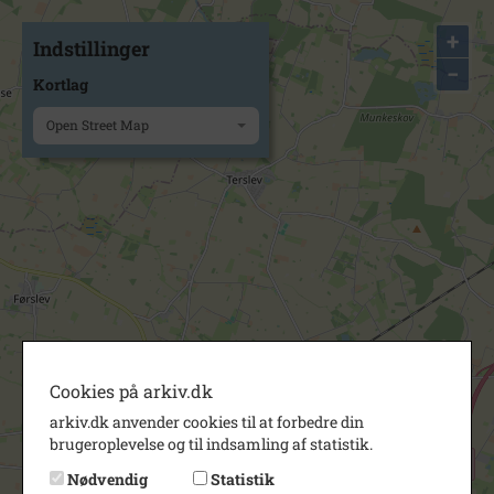
+
Indstillinger
−
Kortlag
Open Street Map
Cookies på arkiv.dk
arkiv.dk anvender cookies til at forbedre din
brugeroplevelse og til indsamling af statistik.
Nødvendig
Statistik