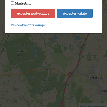
Marketing
Accepter nødvendige
Accepter valgte
Vis cookie oplysninger
©
OpenStreetMap
contributors.