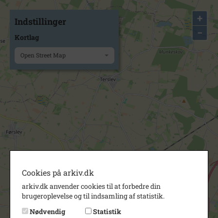
+
Indstillinger
−
Kortlag
Open Street Map
Cookies på arkiv.dk
arkiv.dk anvender cookies til at forbedre din
brugeroplevelse og til indsamling af statistik.
Nødvendig
Statistik