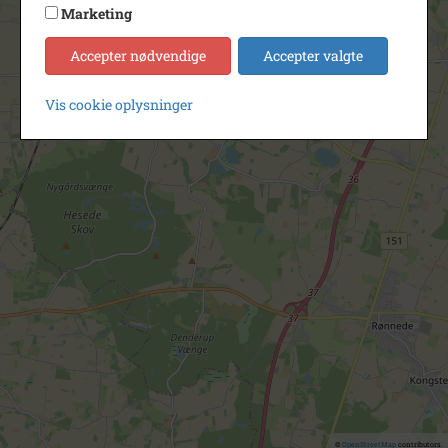
Marketing
Accepter nødvendige
Accepter valgte
Vis cookie oplysninger
©
OpenStreetMap
contributors.