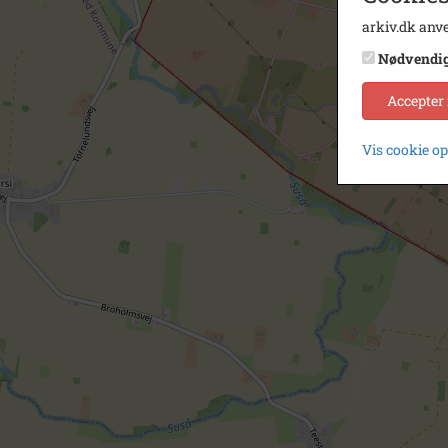
arkiv.dk anve
Nødvendi
Accepter
Vis cookie o