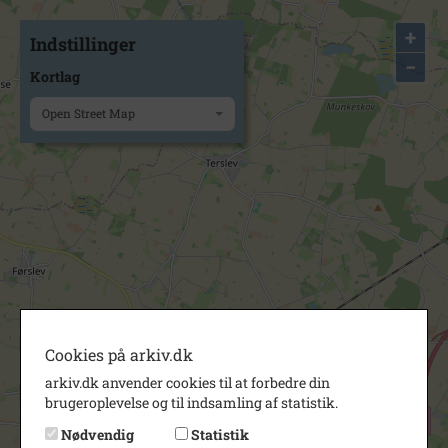
+
Indstillinger
−
Kortlag
Open Street Map
Cookies på arkiv.dk
arkiv.dk anvender cookies til at forbedre din
brugeroplevelse og til indsamling af statistik.
Nødvendig
Statistik