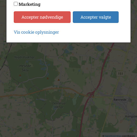
Marketing
Accepter nødvendige
Accepter valgte
Vis cookie oplysninger
©
OpenStreetMap
contributors.