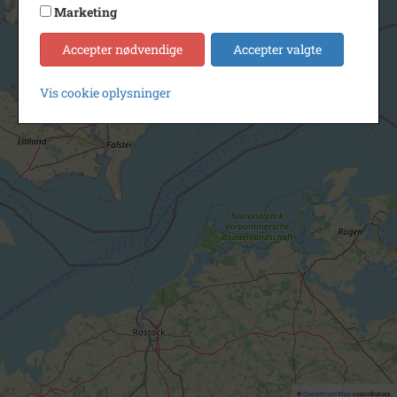
Marketing
Accepter nødvendige
Accepter valgte
Vis cookie oplysninger
©
OpenStreetMap
contributors.