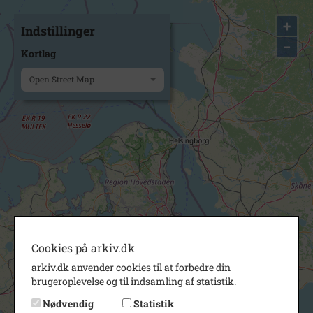
+
Indstillinger
−
Kortlag
Open Street Map
Cookies på arkiv.dk
arkiv.dk anvender cookies til at forbedre din
brugeroplevelse og til indsamling af statistik.
Nødvendig
Statistik