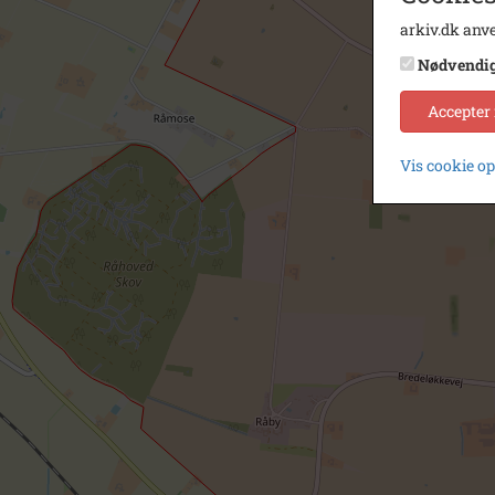
arkiv.dk anve
Nødvendi
Accepter
Vis cookie o