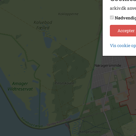
arkiv.dk anve
Nødvendi
Accepter
Vis cookie o