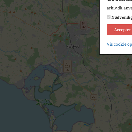
arkiv.dk anve
Nødvendi
Accepter
Vis cookie o