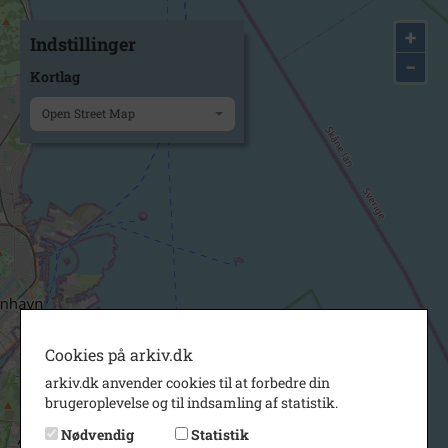
+
Indstillinger
−
Kortlag
Open Street Map
Cookies på arkiv.dk
arkiv.dk anvender cookies til at forbedre din
brugeroplevelse og til indsamling af statistik.
Nødvendig
Statistik