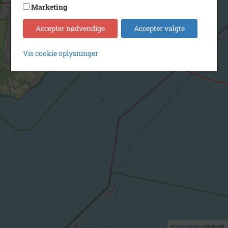
Marketing
Accepter nødvendige
Accepter valgte
Vis cookie oplysninger
©
OpenStreetMap
contributors.