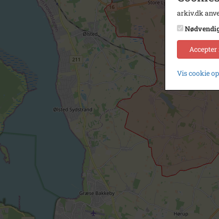
arkiv.dk anve
Nødvendi
Accepter
Vis cookie o