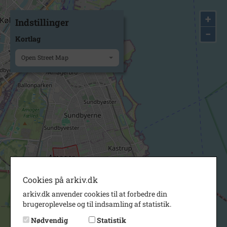
+
Indstillinger
−
Kortlag
Open Street Map
Cookies på arkiv.dk
arkiv.dk anvender cookies til at forbedre din
brugeroplevelse og til indsamling af statistik.
Nødvendig
Statistik