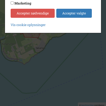
Marketing
Accepter nødvendige
Accepter valgte
Vis cookie oplysninger
©
OpenStreetMap
contributors.