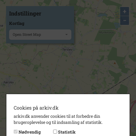
+
Indstillinger
−
Kortlag
Open Street Map
Cookies på arkiv.dk
arkiv.dk anvender cookies til at forbedre din
brugeroplevelse og til indsamling af statistik.
Nødvendig
Statistik