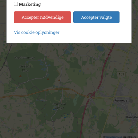
Marketing
Accepter nødvendige
Accepter valgte
Vis cookie oplysninger
©
OpenStreetMap
contributors.