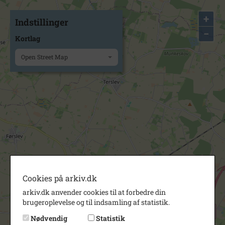
+
Indstillinger
−
Kortlag
Open Street Map
Cookies på arkiv.dk
arkiv.dk anvender cookies til at forbedre din
brugeroplevelse og til indsamling af statistik.
Nødvendig
Statistik