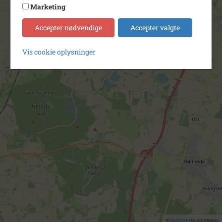
Marketing
Accepter nødvendige
Accepter valgte
Vis cookie oplysninger
©
OpenStreetMap
contributors.