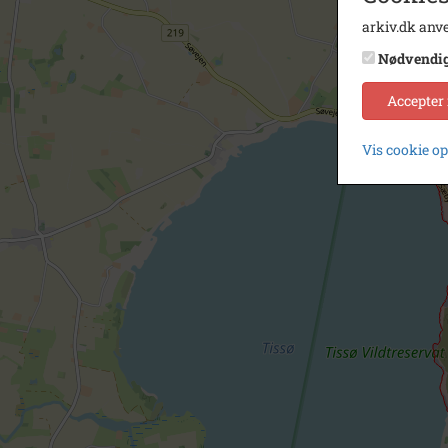
arkiv.dk anve
Nødvendi
Accepter
Vis cookie o