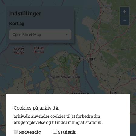
+
Indstillinger
−
Kortlag
Open Street Map
Cookies på arkiv.dk
arkiv.dk anvender cookies til at forbedre din
brugeroplevelse og til indsamling af statistik.
Nødvendig
Statistik