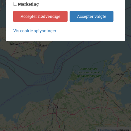
Marketing
Accepter nødvendige
Accepter valgte
Vis cookie oplysninger
©
OpenStreetMap
contributors.