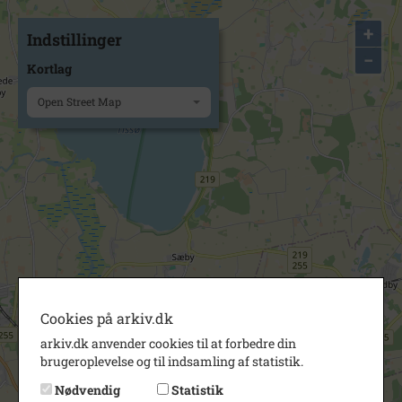
+
Indstillinger
−
Kortlag
Open Street Map
Cookies på arkiv.dk
arkiv.dk anvender cookies til at forbedre din
brugeroplevelse og til indsamling af statistik.
Nødvendig
Statistik