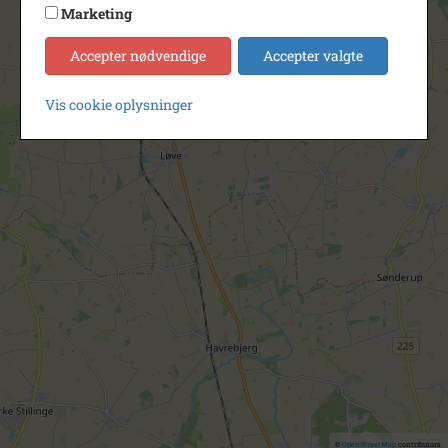
Marketing
Accepter nødvendige
Accepter valgte
Vis cookie oplysninger
©
OpenStreetMap
contributors.