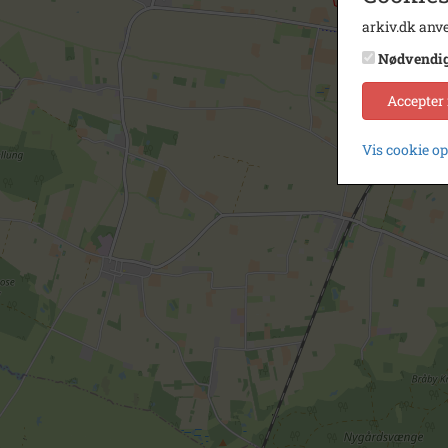
arkiv.dk anve
Nødvendi
Accepter
Vis cookie o