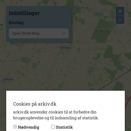
+
Indstillinger
−
Kortlag
Open Street Map
Cookies på arkiv.dk
arkiv.dk anvender cookies til at forbedre din
brugeroplevelse og til indsamling af statistik.
Nødvendig
Statistik