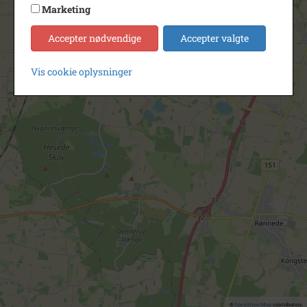
Marketing
Accepter nødvendige
Accepter valgte
Vis cookie oplysninger
©
OpenStreetMap
contributors.