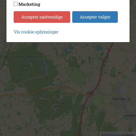
Marketing
Accepter nødvendige
Accepter valgte
Vis cookie oplysninger
©
OpenStreetMap
contributors.