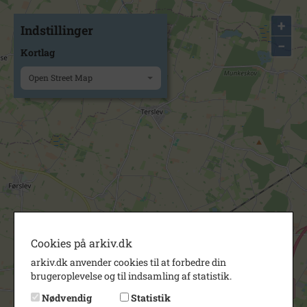
+
Indstillinger
−
Kortlag
Open Street Map
Cookies på arkiv.dk
arkiv.dk anvender cookies til at forbedre din
brugeroplevelse og til indsamling af statistik.
Nødvendig
Statistik