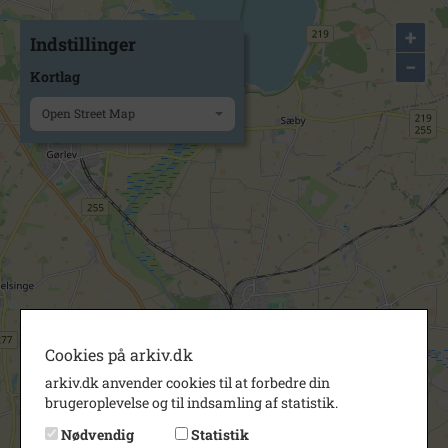
+
Indstillinger
−
Kortlag
Open Street Map
Cookies på arkiv.dk
arkiv.dk anvender cookies til at forbedre din
brugeroplevelse og til indsamling af statistik.
Nødvendig
Statistik