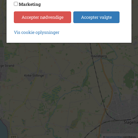
Marketing
Accepter nødvendige
Accepter valgte
Vis cookie oplysninger
©
OpenStreetMap
contributors.