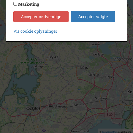
Marketing
Accepter nødvendige
Accepter valgte
Vis cookie oplysninger
©
OpenStreetMap
contributors.