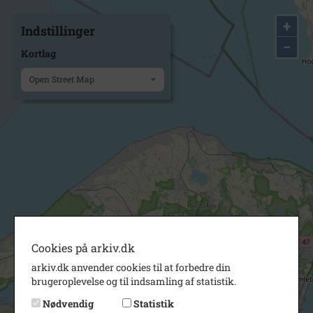
+
Indstillinger
−
Kortlag
Open Street Map
Cookies på arkiv.dk
arkiv.dk anvender cookies til at forbedre din
brugeroplevelse og til indsamling af statistik.
Nødvendig
Statistik