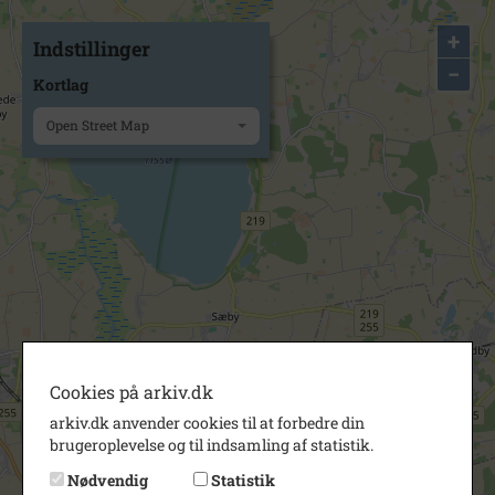
+
Indstillinger
−
Kortlag
Open Street Map
Cookies på arkiv.dk
arkiv.dk anvender cookies til at forbedre din
brugeroplevelse og til indsamling af statistik.
Nødvendig
Statistik