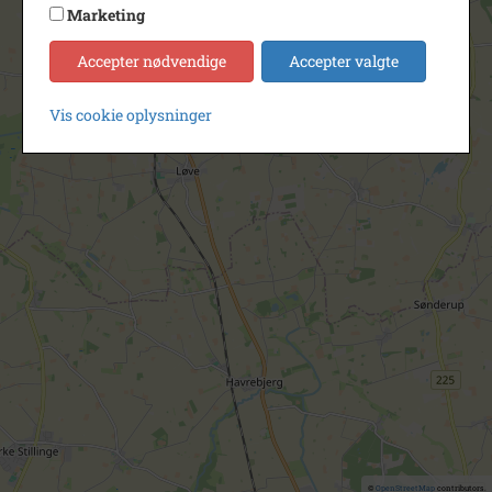
Marketing
Accepter nødvendige
Accepter valgte
Vis cookie oplysninger
©
OpenStreetMap
contributors.