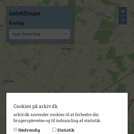
+
Indstillinger
−
Kortlag
Open Street Map
Cookies på arkiv.dk
arkiv.dk anvender cookies til at forbedre din
brugeroplevelse og til indsamling af statistik.
Nødvendig
Statistik