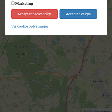
Marketing
Accepter nødvendige
Accepter valgte
Vis cookie oplysninger
©
OpenStreetMap
contributors.