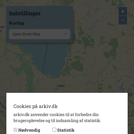
+
Indstillinger
−
Kortlag
Open Street Map
Cookies på arkiv.dk
arkiv.dk anvender cookies til at forbedre din
brugeroplevelse og til indsamling af statistik.
Nødvendig
Statistik