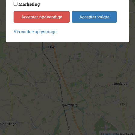
Marketing
Accepter nødvendige
Accepter valgte
Vis cookie oplysninger
©
OpenStreetMap
contributors.